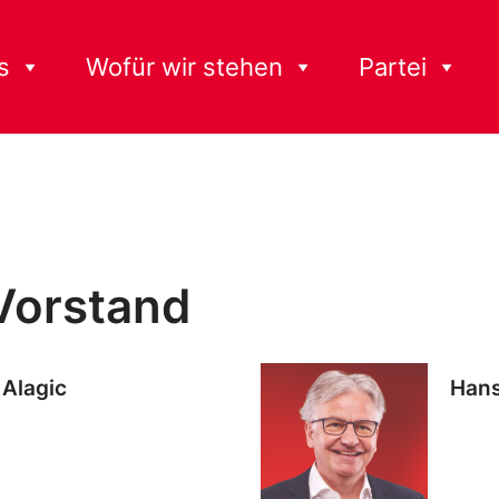
s
Wofür wir stehen
Partei
Vorstand
 Alagic
Hans