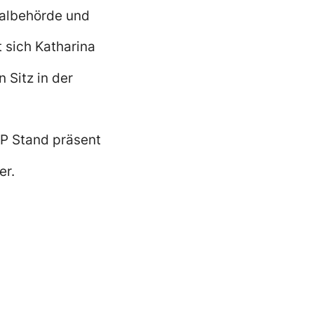
ialbehörde und
 sich Katharina
 Sitz in der
P Stand präsent
er.